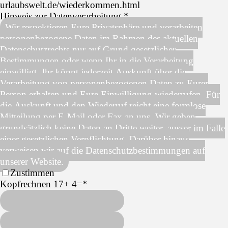
urlaubswelt.de/wiederkommen.html
Hinweis zur Datenverarbeitung.
*
Wir respektieren Eure Privatsphäre und verarbeiten
personenbezogene Daten im Rahmen des aktuellen
Datenschutzrechts nur auf Grund gesetzlicher
Bestimmungen oder wenn Ihr in die Verarbeitung
einwilligt. Ihr könnt jederzeit Auskunft über die
Verarbeitung von personenbezogenen Daten zu Eurer
Person erhalten und Eure Einwilligung wiederrufen. Für
die Auskunft und den Wiederruf reicht eine formlose
Mitteilung per E-Mail oder Fax an uns. Wir geben
grundsätzlich keine Daten an Dritte weiter, ausser im Falle
einer gesetzlichen Verpflichtung. Darüber hinaus
verweisen wir auf die Datenschutzbestimmungen auf
unserer Website.
Zustimmen
Kopfrechnen 17+ 4=
*