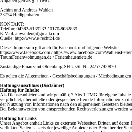
Angaben gemäß § 5 TMG:
Achim und Andreas Wahlen
23774 Heiligenhafen
KONTAKT:
Telefon: 04362-5139233 / 0170-8082839
E-Mail: anwahlen(at)gmail.com
Quelle:
http://www.e-recht24.de
Dieses Impressum gilt auch für Facebook und folgende Website
https://www.facebook.com /
https://www.facebook.com/WahlensFeri
TraumFerienwohnungen.de / Feriemhausmiete.de
Zuständige Finanzamt Oldenburg-SH UsSt. Nr. 24/577/00870
Es gelten die Allgemeinen - Geschäftsbedingungen / Mietbedingungen 
Haftungsausschluss (Disclaimer)
Haftung für Inhalte
Als Diensteanbieter sind wir gemäß § 7 Abs.1 TMG für eigene Inhalte 
verpflichtet, übermittelte oder gespeicherte fremde Informationen zu 
der Nutzung von Informationen nach den allgemeinen Gesetzen bleiben 
Bei Bekanntwerden von entsprechenden Rechtsverletzungen werden wi
Haftung für Links
Unser Angebot enthält Links zu externen Webseiten Dritter, auf deren 
verlinkten Seiten ist stets der jeweilige Anbieter oder Betreiber der 